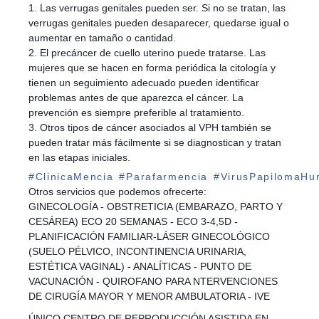
1. Las verrugas genitales pueden ser. Si no se tratan, las
verrugas genitales pueden desaparecer, quedarse igual o
aumentar en tamaño o cantidad.
2. El precáncer de cuello uterino puede tratarse. Las
mujeres que se hacen en forma periódica la citología y
tienen un seguimiento adecuado pueden identificar
problemas antes de que aparezca el cáncer. La
prevención es siempre preferible al tratamiento.
3. Otros tipos de cáncer asociados al VPH también se
pueden tratar más fácilmente si se diagnostican y tratan
en las etapas iniciales.
#
ClinicaMencia
#
Parafarmencia
#
VirusPapilomaH
Otros servicios que podemos ofrecerte:
GINECOLOGÍA - OBSTRETICIA (EMBARAZO, PARTO Y
CESÁREA) ECO 20 SEMANAS - ECO 3-4,5D -
PLANIFICACIÓN FAMILIAR-LÁSER GINECOLÓGICO
(SUELO PÉLVICO, INCONTINENCIA URINARIA,
ESTÉTICA VAGINAL) - ANALÍTICAS - PUNTO DE
VACUNACIÓN - QUIROFANO PARA NTERVENCIONES
DE CIRUGÍA MAYOR Y MENOR AMBULATORIA - IVE
ÚNICO CENTRO DE REPRODUCCIÓN ASISTIDA EN