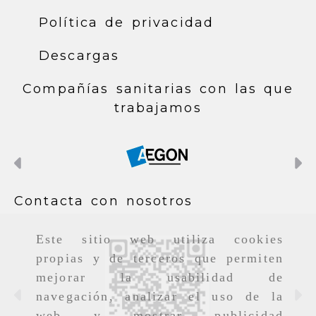
Política de privacidad
Descargas
Compañías sanitarias con las que
trabajamos
Anterior
S
Contacta con nosotros
Este sitio web utiliza cookies
propias y de terceros que permiten
mejorar la usabilidad de
navegación, analizar el uso de la
Anterior
S
web y mostrar publicidad