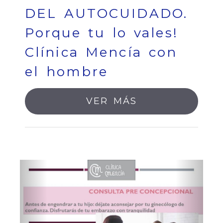
DEL AUTOCUIDADO.
Porque tu lo vales!
Clínica Mencía con
el hombre
VER MÁS
Anterior
Sigui