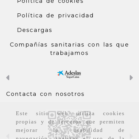
Política de cookies
Política de privacidad
Descargas
Compañías sanitarias con las que
trabajamos
Anterior
S
Contacta con nosotros
Este sitio web utiliza cookies
propias y de terceros que permiten
mejorar la usabilidad de
Anterior
S
navegación, analizar el uso de la