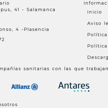
ario
Informac
rpus, 41 -
Salamanca
Inicio
8
Aviso l
onso, 4 -
Plasencia
Polític
72
Polític
Descar
mpañías sanitarias con las que trabaja
osotros