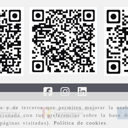
as y de terceros que permiten mejorar la usab
cionada con tus preferencias sobre la base d
páginas visitadas).
Política de cookies
.