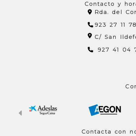
Contacto y hor
Rda. del Co
923 27 11 7
C/ San Ildef
927 41 04 
Co
Anterior
Contacta con n