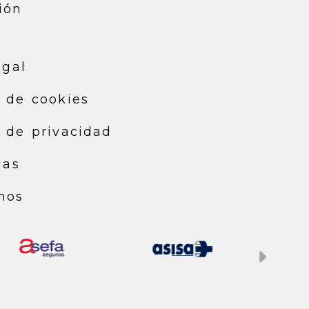
ión
egal
a de cookies
a de privacidad
gas
mos
Sigu