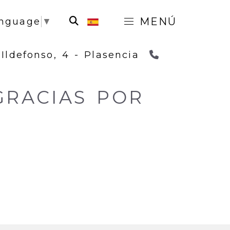
MENÚ
anguage
▼
927 41 04 7
 Ildefonso, 4 -
Plasencia
RACIAS POR