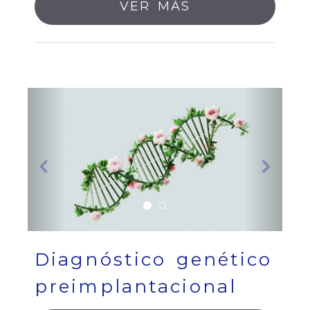
VER MÁS
Anterior
Sigui
Diagnóstico genético
preimplantacional