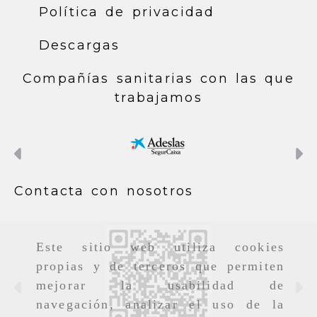
Política de privacidad
Descargas
Compañías sanitarias con las que
trabajamos
Anterior
S
Contacta con nosotros
Este sitio web utiliza cookies
propias y de terceros que permiten
mejorar la usabilidad de
Anterior
S
navegación, analizar el uso de la